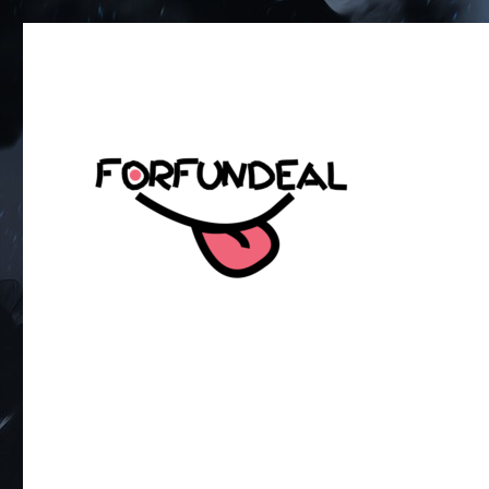
เพื่อความสนุกของโซเชียลสเตตัส!
forfundeal | รวมแคปชั่นคำค