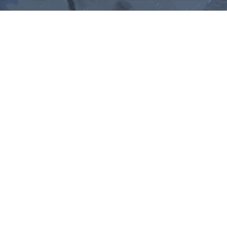
ม, คำพังเพยสำนวนสุภาษิต, กลอน, 