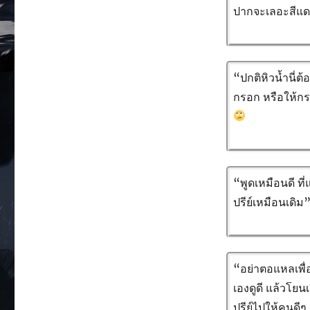
ปากจะเลอะสีแ
“ปกติหิวน้ำนี่ต้
กรอก หรือให้ก
“พูดเหมือนดี ที่
ปรีย์เหมือนเดิม
“อย่าตอแหลเพื่อ
เองดูดี แล้วโยนเ
ปรีย์ไปให้คนดีๆ 