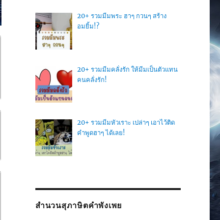
20+ รวมมีมพระ ฮาๆ กวนๆ สร้าง
อมยิ้ม!?
20+ รวมมีมคลั่งรัก ให้มีมเป็นตัวแทน
คนคลั่งรัก!
20+ รวมมีมหัวเราะ เปล่าๆ เอาไว้ติด
คำพูดฮาๆ ได้เลย!
สำนวนสุภาษิตคำพังเพย