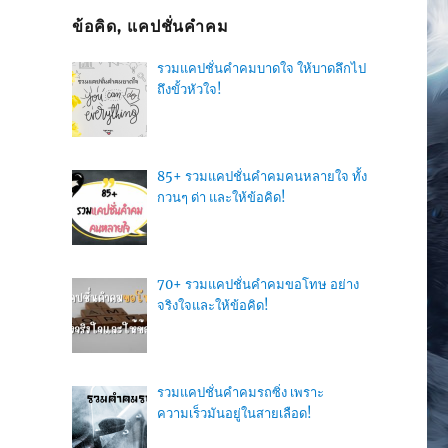
ข้อคิด, แคปชั่นคำคม
รวมแคปชั่นคำคมบาดใจ ให้บาดลึกไป
ถึงขั้วหัวใจ!
85+ รวมแคปชั่นคำคมคนหลายใจ ทั้ง
กวนๆ ด่า และให้ข้อคิด!
70+ รวมแคปชั่นคำคมขอโทษ อย่าง
จริงใจและให้ข้อคิด!
รวมแคปชั่นคำคมรถซิ่ง เพราะ
ความเร็วมันอยู่ในสายเลือด!