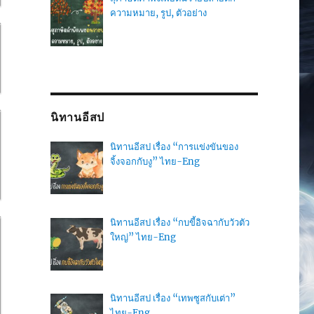
ความหมาย, รูป, ตัวอย่าง
นิทานอีสป
นิทานอีสป เรื่อง “การแข่งขันของ
จิ้งจอกกับงู” ไทย-Eng
นิทานอีสป เรื่อง “กบขี้อิจฉากับวัวตัว
ใหญ่” ไทย-Eng
นิทานอีสป เรื่อง “เทพซูสกับเต่า”
ไทย-Eng