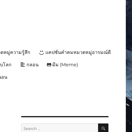
หมู่ความรู้สึก
แคปชั่นคำคมหมวดหมู่อารมณ์ดี
ับโลก
กลอน
มีม (Meme)
นนอน