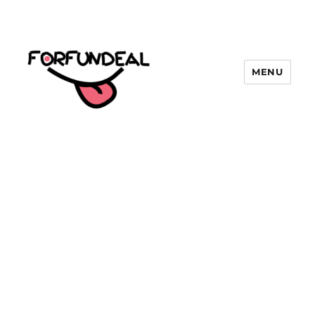
MENU
forfundeal | รวมแคปชั่นคำคม, คำ
พังเพยสำนวนสุภาษิต, กลอน, มีมโดนๆ
2025 ฮาๆ