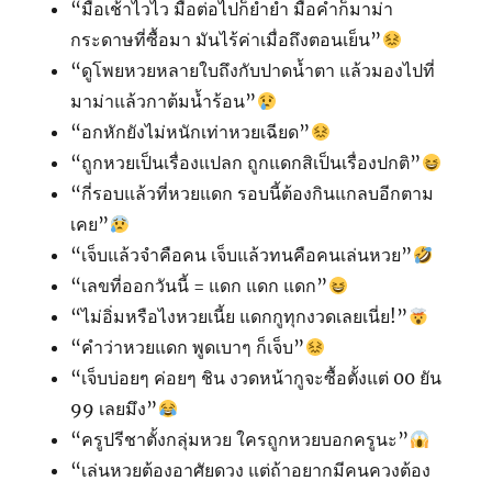
“มื้อเช้าไวไว มื้อต่อไปก็ยำยำ มื้อค่ำก็มาม่า
กระดาษที่ซื้อมา มันไร้ค่าเมื่อถึงตอนเย็น”
“ดูโพยหวยหลายใบถึงกับปาดน้ำตา แล้วมองไปที่
มาม่าแล้วกาต้มน้ำร้อน”
“อกหักยังไม่หนักเท่าหวยเฉียด”
“ถูกหวยเป็นเรื่องแปลก ถูกแดกสิเป็นเรื่องปกติ”
“กี่รอบแล้วที่หวยแดก รอบนี้ต้องกินแกลบอีกตาม
เคย”
“เจ็บแล้วจำคือคน เจ็บแล้วทนคือคนเล่นหวย”
“เลขที่ออกวันนี้ = แดก แดก แดก”
“ไม่อิ่มหรือไงหวยเนี้ย แดกกูทุกงวดเลยเนี่ย!”
“คำว่าหวยแดก พูดเบาๆ ก็เจ็บ”
“เจ็บบ่อยๆ ค่อยๆ ชิน งวดหน้ากูจะซื้อตั้งแต่ 00 ยัน
99 เลยมึง”
“ครูปรีชาตั้งกลุ่มหวย ใครถูกหวยบอกครูนะ”
“เล่นหวยต้องอาศัยดวง แต่ถ้าอยากมีคนควงต้อง