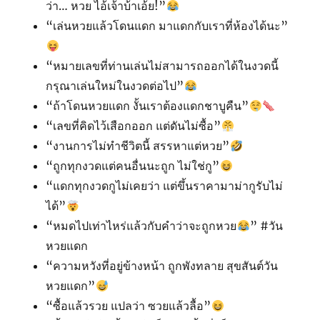
ว่า… หวย ไอ้เจ้าบ้าเอ้ย!”
“เล่นหวยแล้วโดนแดก มาแดกกับเราที่ห้องได้นะ”
“หมายเลขที่ท่านเล่นไม่สามารถออกได้ในงวดนี้
กรุณาเล่นใหม่ในงวดต่อไป”
“ถ้าโดนหวยแดก งั้นเราต้องแดกชาบูคืน”
“เลขที่คิดไว้เสือกออก แต่ดันไม่ซื้อ”
“งานการไม่ทำชีวิตนี้ สรรหาแต่หวย”
“ถูกทุกงวดแต่คนอื่นนะถูก ไม่ใช่กู”
“แดกทุกงวดกูไม่เคยว่า แต่ขึ้นราคามาม่ากูรับไม่
ได้”
“หมดไปเท่าไหร่แล้วกับคำว่าจะถูกหวย
” #วัน
หวยแดก
“ความหวังที่อยู่ข้างหน้า ถูกพังทลาย สุขสันต์วัน
หวยแดก”
“ซื้อแล้วรวย แปลว่า ซวยแล้วลื้อ”