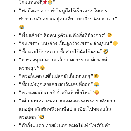
โดนแทงฟรี
”
“พอถึงเลขออก ทำไมกูถึงไร้เรี่ยวแรง ในการ
ทำงาน กลับอยากอยู่คนเดียวแบบนิ่งๆ #หวยแดก”
“เจ็บแล้วจำ คือคน 3ตัวบน คือสิ่งที่ต้องการ”
“จนเพราะ บน/ล่าง เป็นลูกจ้างเพราะ ล่าง/บน”
“ซื้อหวยได้กระดาษ ซื้อสาดได้นั่งได้นอน”
“การลงทุนมีความเสี่ยง แต่การร่วมเตียงจะมี
ความสุข”
“หวยก็แดก แต่ก็เเปลกมันก็แดกแต่กู”
“ซื้อแม่งทุกเลขเลย ยกเว้นเลขที่ออก”
“หวยแดกเป็นปกติ ตั้งสติแล้วซื้อใหม่”
“เมือก่อนหลวงพ่อปากแดงแถวนครนายกดังมาก
แต่อยู่มาสักพักหนึ่งคนซื้อปากเขียวไปหมดแล้ว
หวยแดก”
“ตัวก็จะแตก หวยยังแดก หมดไปเท่าไหร่กับคำ