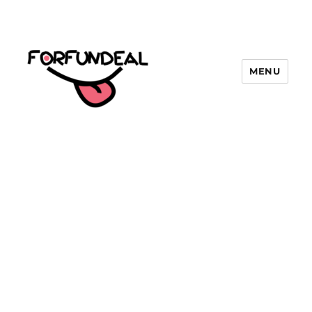
MENU
forfundeal | รวมแคปชั่นคำคม, คำ
พังเพยสำนวนสุภาษิต, กลอน, มีมโดนๆ
2025 ฮาๆ