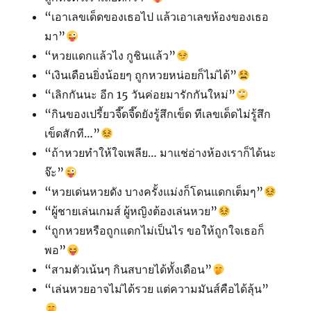
“เอาเลขเด็ดของเธอไป แล้วเอาเลขห้องของเธอ
มา”
“หวยแดกแล้วไง กูชินแล้ว”
“เงินเดือนยิ่งน้อยๆ ถูกหวยหน่อยก็ไม่ได้”
“เลิกกันนะ อีก 15 วันค่อยมารักกันใหม่”
“กินของเปรี้ยวจี๊ดจี๊ดยังรู้สึกเข็ด ทีเลขเด็ดไม่รู้สึก
เข็ดสักที…”
“ถ้าหวยทำให้ใจเพลีย… มาแช่อ่างห้องเราก็ได้นะ
จ๊ะ”
“หวยเด่นหวยดัง บางครั้งแม่งก็โดนแดกเต็มๆ”
“ผู้ชายเล่นเกมส์ ผู้หญิงต้องเล่นหวย”
“ถูกหวยหรือถูกแดกไม่เป็นไร ขอให้ถูกใจเธอก็
พอ”
“สามตัวเน้นๆ กินสบายได้ทั้งเดือน”
“เล่นหวยอาจไม่ได้รวย แต่ความมันส์คือได้ลุ้น”