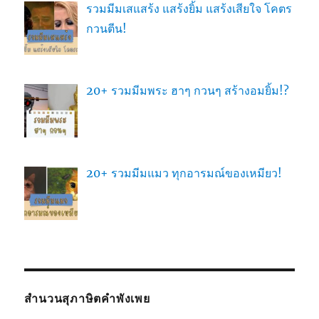
รวมมีมเสแสร้ง แสร้งยิ้ม แสร้งเสียใจ โคตร
กวนตีน!
20+ รวมมีมพระ ฮาๆ กวนๆ สร้างอมยิ้ม!?
20+ รวมมีมแมว ทุกอารมณ์ของเหมียว!
สำนวนสุภาษิตคำพังเพย