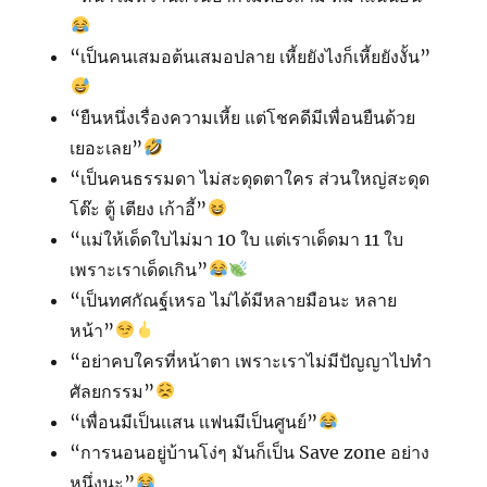
“เป็นคนเสมอต้นเสมอปลาย เหี้ยยังไงก็เหี้ยยังงั้น”
“ยืนหนึ่งเรื่องความเหี้ย แต่โชคดีมีเพื่อนยืนด้วย
เยอะเลย”
“เป็นคนธรรมดา ไม่สะดุดตาใคร ส่วนใหญ่สะดุด
โต๊ะ ตู้ เตียง เก้าอี้”
“แม่ให้เด็ดใบไม่มา 10 ใบ แต่เราเด็ดมา 11 ใบ
เพราะเราเด็ดเกิน”
“เป็นทศกัณฐ์เหรอ ไม่ได้มีหลายมือนะ หลาย
หน้า”
“อย่าคบใครที่หน้าตา เพราะเราไม่มีปัญญาไปทำ
ศัลยกรรม”
“เพื่อนมีเป็นเเสน เเฟนมีเป็นศูนย์”
“การนอนอยู่บ้านโง่ๆ มันก็เป็น Save zone อย่าง
หนึ่งนะ”