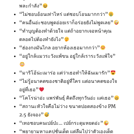
พละกำลัง”
“ไม่ชอบอ้อนเท่าไหร่ แต่ชอบโอนมากกว่า”
“คนอื่นอ่ะชอบพูดอ่อยเราก็อร่อยยังไม่พูดเลย”
“ทำบุญต้องทำด้วยใจ แต่ถ้าอยากเจอหน้าคุณ
ตลอดไปต้องทำยังไง”
“ฮ่องกงมันไกล อยากห้องเธอมากกว่า”
“อยู่ใกล้แมวระวังแพ้ขน อยู่ใกล้เราระวังแพ้ใจ”
“มาริโอ้น่ะเมาร่อ แต่ว่าเธอทำให้ฉันเมารัก”
“ไม่รู้อนาคตของชาติอยู่ที่ใคร แต่อนาคตของใจ
อยู่ที่เธอ”
“โคโรน่าอ่ะ แพร่พันธุ์ คิดถึงทุกวันอ่ะ แค่เธอ”
“สถานะหัวใจคือไม่ว่าง ขนาดปอดสองข้าง PM
2.5 ยังจอง”
“เทอชอบคนเปย์ป่ะ… เปย์กระดุมหยดอ่ะ”
“พยายามหาแคปชั่นเด็ด แต่ลืมไปว่าตัวเองเด็ด