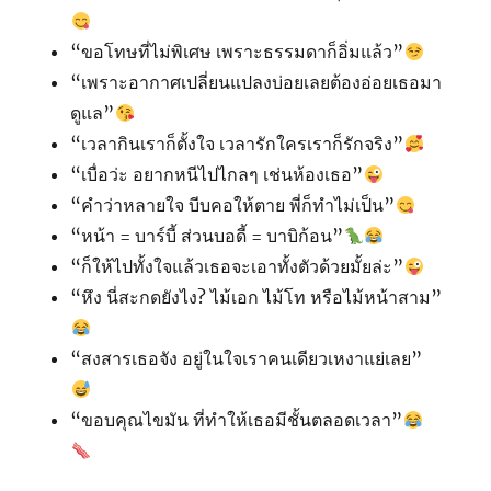
“ขอโทษที่ไม่พิเศษ เพราะธรรมดาก็อิ่มแล้ว”
“เพราะอากาศเปลี่ยนแปลงบ่อยเลยต้องอ่อยเธอมา
ดูแล”
“เวลากินเราก็ตั้งใจ เวลารักใครเราก็รักจริง”
“เบื่อว่ะ อยากหนีไปไกลๆ เช่นห้องเธอ”
“คำว่าหลายใจ บีบคอให้ตาย พี่ก็ทำไม่เป็น”
“หน้า = บาร์บี้ ส่วนบอดี้ = บาบิก้อน”
“ก็ให้ไปทั้งใจแล้วเธอจะเอาทั้งตัวด้วยมั้ยล่ะ”
“หึง นี่สะกดยังไง? ไม้เอก ไม้โท หรือไม้หน้าสาม”
“สงสารเธอจัง อยู่ในใจเราคนเดียวเหงาแย่เลย”
“ขอบคุณไขมัน ที่ทำให้เธอมีชั้นตลอดเวลา”