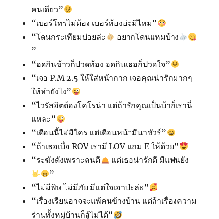
คนเดียว”
“เบอร์โทรไม่ต้อง เบอร์ห้องอ่ะมีไหม”
“โดนกระเทียมบ่อยล่ะ
อยากโดนแหมบ้าง
”
“อดกินข้าวก็ปวดท้อง อดกินเธอก็ปวดใจ”
“เจอ P.M 2.5 ให้ใส่หน้ากาก เจอคุณน่ารักมากๆ
ให้ทำยังไง”
“ไวรัสฮิตต้องโคโรน่า แต่ถ้ารักคุณเป็นบ้าก็เรานี่
แหละ”
“เดือนนี้ไม่มีใคร แต่เดือนหน้ามีนาชัวร์”
“ถ้าเธอเบื่อ ROV เรามี LOV แถม E ให้ด้วย”
“ระฆังดังเพราะคนตี
แต่เธอน่ารักดี มีแฟนยัง
”
“ไม่มีพิษ ไม่มีภัย มีแต่ใจเอาป่ะล่ะ”
“เรื่องเรียนอาจจะแพ้คนข้างบ้าน แต่ถ้าเรื่องความ
ร่านทั้งหมู่บ้านก็สู้ไม่ได้”