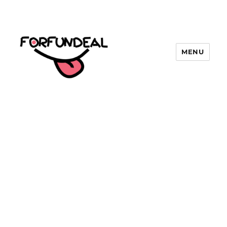
MENU
forfundeal | รวมแคปชั่นคำคม, คำ
พังเพยสำนวนสุภาษิต, กลอน, มีมโดนๆ
2025 ฮาๆ