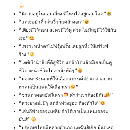
“นึกว่าอยู่ในกลุ่มเสี่ยง ที่ไหนได้อยู่กลุ่มโสด”
“แค่เธอยักคิ้ว ต้นงิ้วก็แค่ถั่วงอก”
“เตียงมีไว้นอน ละครมีไว้ดู ส่วน ไอมิสยูมีไว้ใช้กับ
เธอ”
“เพราะหน้าตาไม่ฟรุ้งฟริ้ง เลยถูกทิ้งให้เฟร้งฟ
ร้าง”
“โตชิบ้านำสิ่งที่ดีสู่ชีวิต แต่ถ้าโตแล้วมีเธอเป็นคู่
ชีวิต จะนำชีวิตไปเจอสิ่งที่ดีๆ”
“มองหารังนกแท้ให้เลือกแบรนด์
แต่ถ้าอยาก
หาคนเป็นแฟนให้เลือกเรา
”
“ซานตาคอสยังมีเครา
คำว่าเราต้องมีกัน
”
“ห่วงยางอ่ะมีรู แต่ถ้าห่วงยูอ่ะ ต้องทำไง”
“เล่นกีฬาเธอจะเพลีย ถ้าได้เราเป็นแฟนเธอจะ
มันส์”
“ประเทศไทยมีหลายอำเภอ แต่ฉันสิเฮ้อ มีแต่เธอ