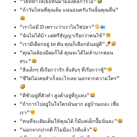
“วิธีที่ทำให้เธอหันมามองคือการไอ”
“ถ้าวันไหนที่คุณล้ม แน่นอนครับวันนั้นคุณลื่น”
“เราไม่มี D เพราะว่าเราไม่ใช่ปลา”
“ฉันไม่ได้บ้า เเต่ศรีธัญญาเรียกว่าคนไข้”
“เรามีเผือกอยู่ 10 ตัน คุณก็เลือกมันอยู่ดี”
“คุณไม่ต้องมีผมก็ได้ คุณจะได้ไม่ลำบากตอน
สระ”
“สิ่งเล็กๆ ที่เรียกว่ารัก สิ่งลับๆ ที่เรียกว่าชู้”
“ชีวิตไม่เคยสำเร็จอะไรเลย นอกจากความใคร่”
“ดีชั่วอยู่ที่ตัวทำ สูงต่ำอยู่ที่กูแทง”
“ถ้าการไปอยู่ในใจใครมันยาก อยู่บ้านเถอะ เชื่อ
เรา”
“คนที่จะเติมเต็มให้คุณได้ ก็มีแค่เด็กปั๊มนั่นละ”
“นอกจากปากดี ก็ไม่มีอะไรดีแล้ว”