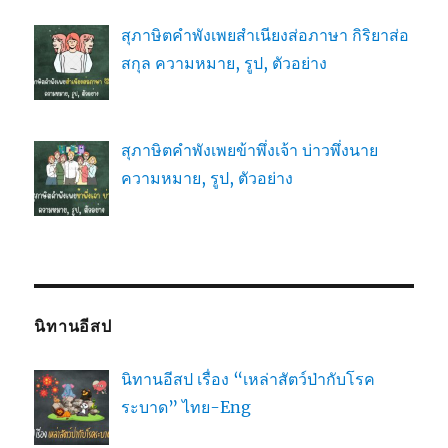
สุภาษิตคำพังเพยสำเนียงส่อภาษา กิริยาส่อ
สกุล ความหมาย, รูป, ตัวอย่าง
สุภาษิตคำพังเพยข้าพึ่งเจ้า บ่าวพึ่งนาย
ความหมาย, รูป, ตัวอย่าง
นิทานอีสป
นิทานอีสป เรื่อง “เหล่าสัตว์ป่ากับโรค
ระบาด” ไทย-Eng