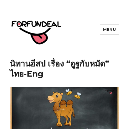
MENU
forfundeal | รวมแคปชั่นคำคม, คำ
พังเพยสำนวนสุภาษิต, กลอน, มีมโดนๆ
นิทานอีสป เรื่อง “อูฐกับหมัด”
2025 ฮาๆ
ไทย-Eng