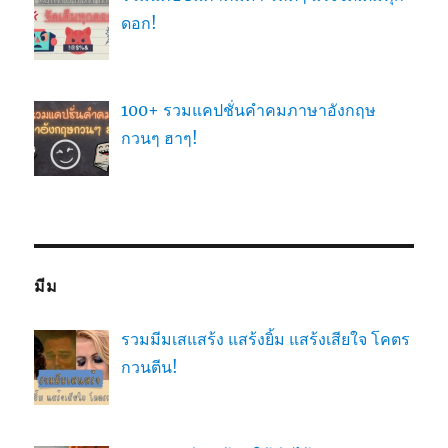
ดอก!
100+ รวมแคปชั่นคำคมภาษาอังกฤษ
กวนๆ ฮาๆ!
มีม
รวมมีมเสแสร้ง แสร้งยิ้ม แสร้งเสียใจ โคตร
กวนตีน!