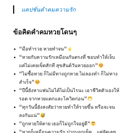
แคปชั่นคำคมความรัก
ข้อคิดคำคมหวยโดนๆ
“มือทำรวย หวยทำจน”
“หวยกับความรักเหมือนกันตรงที่ ชอบทำให้เจ็บ
แต่ไม่เคยเข็ดสักที สุขสันต์วันหวยออก”
“ไม่ซื้อหวย ก็ไม่มีทางถูกหวย ไม่ลองทํา ก็ไม่ทาง
สําเร็จ”
“ปีนี้ยังหาแฟนไม่ได้ไม่เป็นไรนะ เอาชีวิตตัวเองให้
รอด จาก​หวยแดก​และ​โควิด​ก่อน”
“ทุกวันนี้ยังสงสัยว่าหวยทำให้รวยขึ้น หรือจะจน
ลงกันแน่”
“ถูกหวยให้ตาย เธอก็ไม่ถูกใจอยู่ดี”
“หวยก็เหมือนความรัก ปากบอกเข็ด… แต่จัดเลข