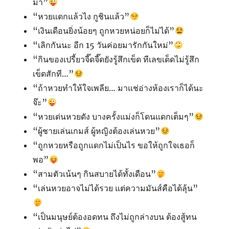
มา”
“หวยแดกแล้วไง กูชินแล้ว”
“เงินเดือนยิ่งน้อยๆ ถูกหวยหน่อยก็ไม่ได้”
“เลิกกันนะ อีก 15 วันค่อยมารักกันใหม่”
“กินของเปรี้ยวจี๊ดจี๊ดยังรู้สึกเข็ด ทีเลขเด็ดไม่รู้สึก
เข็ดสักที…”
“ถ้าหวยทำให้ใจเพลีย… มาแช่อ่างห้องเราก็ได้นะ
จ๊ะ”
“หวยเด่นหวยดัง บางครั้งแม่งก็โดนแดกเต็มๆ”
“ผู้ชายเล่นเกมส์ ผู้หญิงต้องเล่นหวย”
“ถูกหวยหรือถูกแดกไม่เป็นไร ขอให้ถูกใจเธอก็
พอ”
“สามตัวเน้นๆ กินสบายได้ทั้งเดือน”
“เล่นหวยอาจไม่ได้รวย แต่ความมันส์คือได้ลุ้น”
“เป็นมนุษย์ต้องอดทน ถึงไม่ถูกล่างบน ต้องสู้ทน