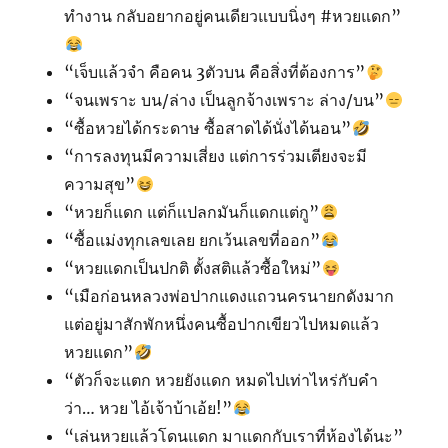
ทำงาน กลับอยากอยู่คนเดียวแบบนิ่งๆ #หวยแดก”
“เจ็บแล้วจำ คือคน 3ตัวบน คือสิ่งที่ต้องการ”
“จนเพราะ บน/ล่าง เป็นลูกจ้างเพราะ ล่าง/บน”
“ซื้อหวยได้กระดาษ ซื้อสาดได้นั่งได้นอน”
“การลงทุนมีความเสี่ยง แต่การร่วมเตียงจะมี
ความสุข”
“หวยก็แดก แต่ก็เเปลกมันก็แดกแต่กู”
“ซื้อแม่งทุกเลขเลย ยกเว้นเลขที่ออก”
“หวยแดกเป็นปกติ ตั้งสติแล้วซื้อใหม่”
“เมือก่อนหลวงพ่อปากแดงแถวนครนายกดังมาก
แต่อยู่มาสักพักหนึ่งคนซื้อปากเขียวไปหมดแล้ว
หวยแดก”
“ตัวก็จะแตก หวยยังแดก หมดไปเท่าไหร่กับคำ
ว่า… หวย ไอ้เจ้าบ้าเอ้ย!”
“เล่นหวยแล้วโดนแดก มาแดกกับเราที่ห้องได้นะ”