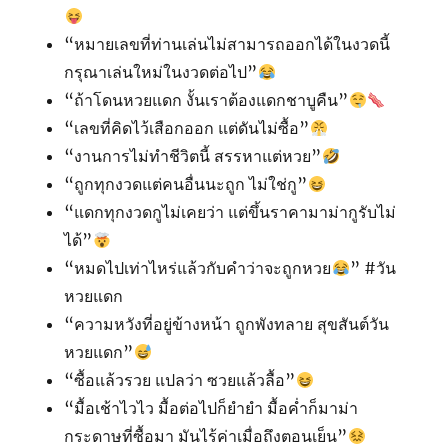
“หมายเลขที่ท่านเล่นไม่สามารถออกได้ในงวดนี้
กรุณาเล่นใหม่ในงวดต่อไป”
“ถ้าโดนหวยแดก งั้นเราต้องแดกชาบูคืน”
“เลขที่คิดไว้เสือกออก แต่ดันไม่ซื้อ”
“งานการไม่ทำชีวิตนี้ สรรหาแต่หวย”
“ถูกทุกงวดแต่คนอื่นนะถูก ไม่ใช่กู”
“แดกทุกงวดกูไม่เคยว่า แต่ขึ้นราคามาม่ากูรับไม่
ได้”
“หมดไปเท่าไหร่แล้วกับคำว่าจะถูกหวย
” #วัน
หวยแดก
“ความหวังที่อยู่ข้างหน้า ถูกพังทลาย สุขสันต์วัน
หวยแดก”
“ซื้อแล้วรวย แปลว่า ซวยแล้วลื้อ”
“มื้อเช้าไวไว มื้อต่อไปก็ยำยำ มื้อค่ำก็มาม่า
กระดาษที่ซื้อมา มันไร้ค่าเมื่อถึงตอนเย็น”