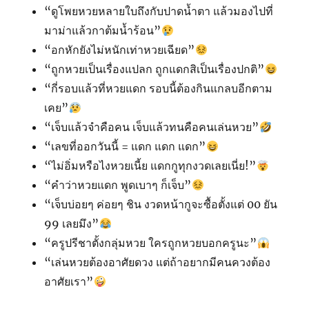
“ดูโพยหวยหลายใบถึงกับปาดน้ำตา แล้วมองไปที่
มาม่าแล้วกาต้มน้ำร้อน”
“อกหักยังไม่หนักเท่าหวยเฉียด”
“ถูกหวยเป็นเรื่องแปลก ถูกแดกสิเป็นเรื่องปกติ”
“กี่รอบแล้วที่หวยแดก รอบนี้ต้องกินแกลบอีกตาม
เคย”
“เจ็บแล้วจำคือคน เจ็บแล้วทนคือคนเล่นหวย”
“เลขที่ออกวันนี้ = แดก แดก แดก”
“ไม่อิ่มหรือไงหวยเนี้ย แดกกูทุกงวดเลยเนี่ย!”
“คำว่าหวยแดก พูดเบาๆ ก็เจ็บ”
“เจ็บบ่อยๆ ค่อยๆ ชิน งวดหน้ากูจะซื้อตั้งแต่ 00 ยัน
99 เลยมึง”
“ครูปรีชาตั้งกลุ่มหวย ใครถูกหวยบอกครูนะ”
“เล่นหวยต้องอาศัยดวง แต่ถ้าอยากมีคนควงต้อง
อาศัยเรา”