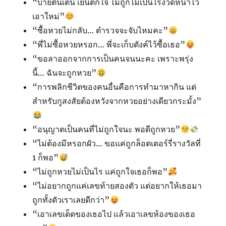
“บ่ายตื่นเต้น เย็นตกใจ ไม่ถูกไม่เป็นไรงวดหน้าไว้
เอาใหม่”
“ซื้อหวยไม่กลับ… ตำรวจจะจับไหมคะ”
“พี่ไม่ซื้อหวยหรอก… พี่จะเก็บตังค์ไว้ซื้อเธอ”
“ขอลาออกจากการเป็นคนจนนะคะ เพราะพรุ่ง
นี้… ฉันจะถูกหวย”
“การพลิกชีวิตของคนอื่นคือการทำมาหากิน แต่
สำหรับกูสงสัยต้องหวังจากหวยอย่างเดียวกระมั้ง”
“อนุญาตเป็นคนที่ไม่ถูกใจนะ พอดีถูกหวย”
“ไม่ต้องมีหรอกผัว… ขอแค่ถูกล็อตเตอร์รี่รางวัลที่
1 ก็พอ”
“ไม่ถูกหวยไม่เป็นไร แค่ถูกใจเธอก็พอ”
“ไม่อยากถูกแค่เลขท้ายสองตัว แต่อยากให้เธอมา
ถูกทั้งตัวเราเลยดีกว่า”
“เอาเลขเด็ดของเธอไป แล้วเอาเลขห้องของเธอ