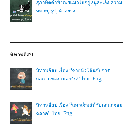
สุภาษิตคำพังเพยแมวไม่อยู่หนูละเลิง ความ
หมาย, รูป, ตัวอย่าง
นิทานอีสป
นิทานอีสป เรื่อง “ชายหัวโล้นกับการ
ก่อกวนของแมลงวัน” ไทย-Eng
นิทานอีสป เรื่อง “แมวเจ้าเล่ห์กับนกแก่จอม
ฉลาด” ไทย-Eng