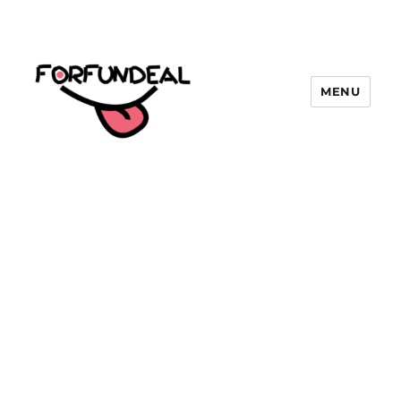
MENU
forfundeal | รวมแคปชั่นคำคม, คำ
พังเพยสำนวนสุภาษิต, กลอน, มีมโดนๆ
2025 ฮาๆ