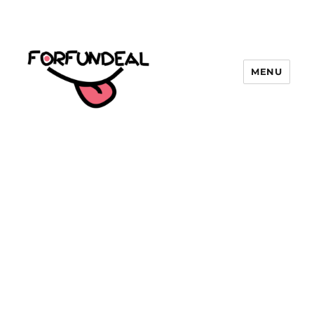
MENU
forfundeal | รวมแคปชั่นคำคม, คำ
พังเพยสำนวนสุภาษิต, กลอน, มีมโดนๆ
2025 ฮาๆ