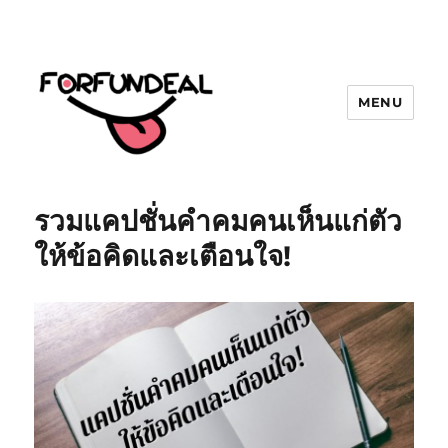
MENU
forfundeal | รวมแคปชั่นคำคม, คำ
พังเพยสำนวนสุภาษิต, กลอน, มีมโดนๆ
รวมแคปชั่นคำคมคนเห็นแก่ตัว
2025 ฮาๆ
ให้ข้อคิดและเตือนใจ!