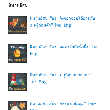
นิทานอีสป
นิทานอีสป เรื่อง “จิ้งจอกจอมโอ้อวดกับ
เม่นผู้ถ่อมตัว” ไทย-Eng
นิทานอีสป เรื่อง “แมลงวันกับน้ำผึ้ง” ไทย-
Eng
นิทานอีสป เรื่อง “หนูน้อยหมวกแดง”
ไทย-Eng
นิทานอีสป เรื่อง “กระต่ายตื่นตูม” ไทย-